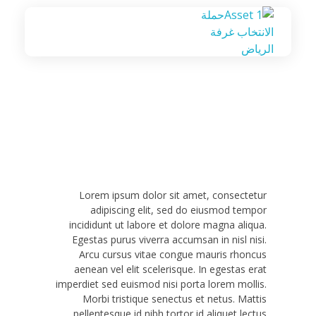
مجموعة 10 نستطيع لترشح لانتخابات غرفة الرياض
صوت لترشيح انتخابات الرياض
Lorem ipsum dolor sit amet, consectetur
adipiscing elit, sed do eiusmod tempor
incididunt ut labore et dolore magna aliqua.
Egestas purus viverra accumsan in nisl nisi.
Arcu cursus vitae congue mauris rhoncus
aenean vel elit scelerisque. In egestas erat
imperdiet sed euismod nisi porta lorem mollis.
Morbi tristique senectus et netus. Mattis
pellentesque id nibh tortor id aliquet lectus